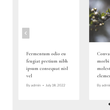
Fermentum odio eu
Conval
feugiat pretium nibh
morbi 
ipsum consequat nisl
molest
vel
eleme
By
admin
July 18, 2022
By
admi