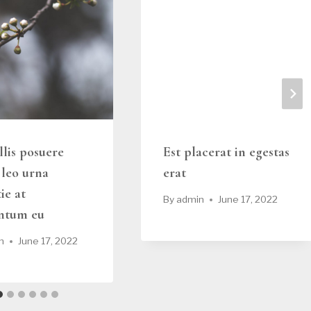
lis posuere
Est placerat in egestas
leo urna
erat
ie at
By
admin
June 17, 2022
ntum eu
n
June 17, 2022