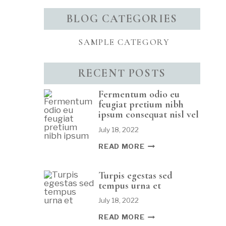
BLOG CATEGORIES
SAMPLE CATEGORY
RECENT POSTS
Fermentum odio eu
feugiat pretium nibh
ipsum consequat nisl vel
July 18, 2022
FERMENTUM
READ MORE
ODIO
EU
FEUGIAT
PRETIUM
Turpis egestas sed
NIBH
tempus urna et
IPSUM
CONSEQUAT
NISL
July 18, 2022
VEL
TURPIS
READ MORE
EGESTAS