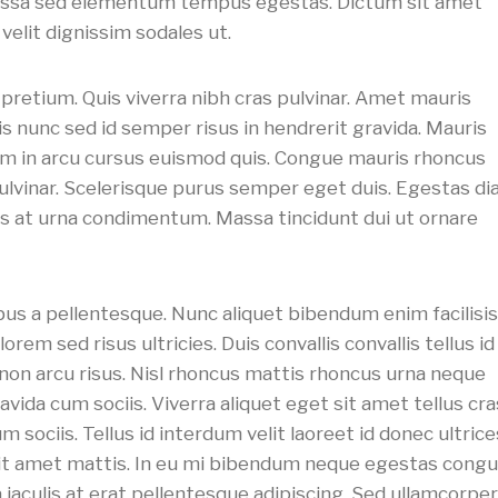
 Massa sed elementum tempus egestas. Dictum sit amet
elit dignissim sodales ut.
pretium. Quis viverra nibh cras pulvinar. Amet mauris
s nunc sed id semper risus in hendrerit gravida. Mauris
iam in arcu cursus euismod quis. Congue mauris rhoncus
pulvinar. Scelerisque purus semper eget duis. Egestas d
us at urna condimentum. Massa tincidunt dui ut ornare
bus a pellentesque. Nunc aliquet bibendum enim facilisis
em sed risus ultricies. Duis convallis convallis tellus id
 non arcu risus. Nisl rhoncus mattis rhoncus urna neque
vida cum sociis. Viverra aliquet eget sit amet tellus cra
 sociis. Tellus id interdum velit laoreet id donec ultrice
sit amet mattis. In eu mi bibendum neque egestas cong
iaculis at erat pellentesque adipiscing. Sed ullamcorper