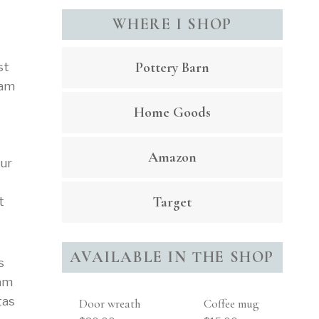
SED
TEMPUS
WHERE I SHOP
URNA
ET
Pottery Barn
st
lam
Home Goods
Amazon
tur
Target
t
AVAILABLE IN THE SHOP
s
iam
tas
Door wreath
Coffee mug