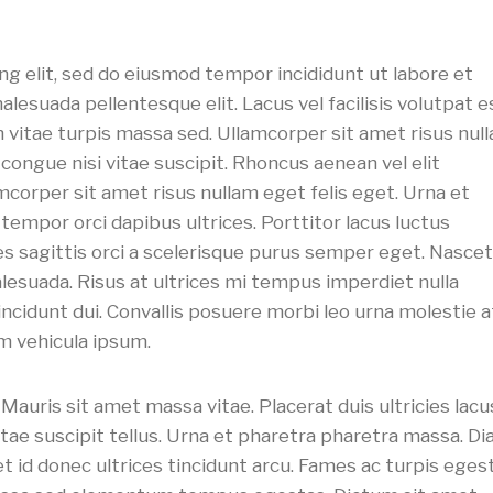
ng elit, sed do eiusmod tempor incididunt ut labore et
lesuada pellentesque elit. Lacus vel facilisis volutpat e
 in vitae turpis massa sed. Ullamcorper sit amet risus nul
ongue nisi vitae suscipit. Rhoncus aenean vel elit
mcorper sit amet risus nullam eget felis eget. Urna et
tempor orci dapibus ultrices. Porttitor lacus luctus
s sagittis orci a scelerisque purus semper eget. Nasce
alesuada. Risus at ultrices mi tempus imperdiet nulla
incidunt dui. Convallis posuere morbi leo urna molestie a
m vehicula ipsum.
 Mauris sit amet massa vitae. Placerat duis ultricies lacu
vitae suscipit tellus. Urna et pharetra pharetra massa. D
et id donec ultrices tincidunt arcu. Fames ac turpis eges