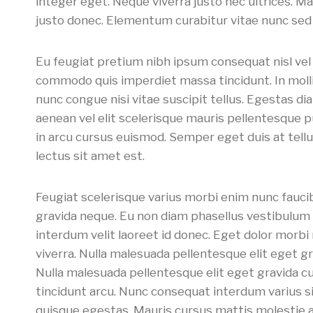
integer eget. Neque viverra justo nec ultrices.
justo donec. Elementum curabitur vitae nunc sed v
Eu feugiat pretium nibh ipsum consequat nisl vel 
commodo quis imperdiet massa tincidunt. In molli
nunc congue nisi vitae suscipit tellus. Egestas d
aenean vel elit scelerisque mauris pellentesque 
in arcu cursus euismod. Semper eget duis at tell
lectus sit amet est.
Feugiat scelerisque varius morbi enim nunc fauci
gravida neque. Eu non diam phasellus vestibulum lor
interdum velit laoreet id donec. Eget dolor morbi
viverra. Nulla malesuada pellentesque elit eget gra
Nulla malesuada pellentesque elit eget gravida cum
tincidunt arcu. Nunc consequat interdum varius 
quisque egestas. Mauris cursus mattis molestie a 