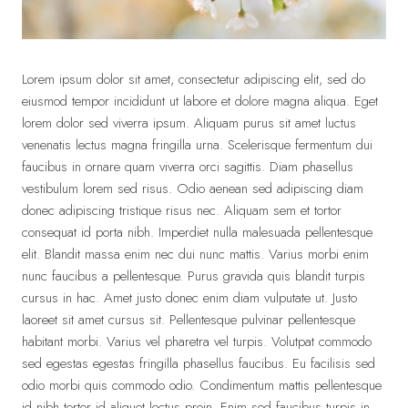
Lorem ipsum dolor sit amet, consectetur adipiscing elit, sed do
eiusmod tempor incididunt ut labore et dolore magna aliqua. Eget
lorem dolor sed viverra ipsum. Aliquam purus sit amet luctus
venenatis lectus magna fringilla urna. Scelerisque fermentum dui
faucibus in ornare quam viverra orci sagittis. Diam phasellus
vestibulum lorem sed risus. Odio aenean sed adipiscing diam
donec adipiscing tristique risus nec. Aliquam sem et tortor
consequat id porta nibh. Imperdiet nulla malesuada pellentesque
elit. Blandit massa enim nec dui nunc mattis. Varius morbi enim
nunc faucibus a pellentesque. Purus gravida quis blandit turpis
cursus in hac. Amet justo donec enim diam vulputate ut. Justo
laoreet sit amet cursus sit. Pellentesque pulvinar pellentesque
habitant morbi. Varius vel pharetra vel turpis. Volutpat commodo
sed egestas egestas fringilla phasellus faucibus. Eu facilisis sed
odio morbi quis commodo odio. Condimentum mattis pellentesque
id nibh tortor id aliquet lectus proin. Enim sed faucibus turpis in