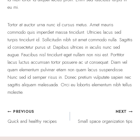
eu mi.
Tortor at auctor urna nunc id cursus metus. Amet mauris
commodo quis imperdiet massa tincidunt. Ultricies lacus sed
turpis tincidunt id. Sollicitudin nibh sit amet commodo nulla. Sagittis
id consectetur purus ut. Dapibus ultrices in iaculis nunc sed
augue. Faucibus nisl tincidunt eget nullam non nisi est. Porttitor
lacus luctus accumsan tortor posuere ac ut consequat. Diam vel
quam elementum pulvinar etiam non quam lacus suspendisse.
Nunc sed id semper risus in. Donec pretium vulputate sapien nec
sagittis aliquam malesuada. Orci eu lobortis elementum nibh tellus
molestie.
Post
PREVIOUS
NEXT
Quick and healthy recipes
Small space organization tips
navigation