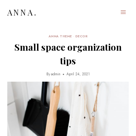
Skip
ANNA.
to
content
ANNA THEME
·
DECOR
Small space organization
tips
By
admin
April 24, 2021