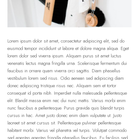
Lorem ipsum dolor sit amet, consectetur adipiscing elit, sed do
eiusmod tempor incididunt ut labore et dolore magna aliqua. Eget
lorem dolor sed viverra ipsum. Aliquam purus sit amet luctus
venenatis lectus magna fringilla urna. Scelerisque fermentum dui
faucibus in ornare quam viverra orci sagittis. Diam phasellus
vestibulum lorem sed risus. Odio aenean sed adipiscing diam
donec adipiscing tristique risus nec. Aliquam sem et tortor
consequat id porta nibh. Imperdiet nulla malesuada pellentesque
elit. Blandit massa enim nec dui nunc mattis. Varius morbi enim
nunc faucibus a pellentesque. Purus gravida quis blandit turpis
cursus in hac. Amet justo donec enim diam vulputate ut. Justo
laoreet sit amet cursus sit. Pellentesque pulvinar pellentesque
habitant morbi. Varius vel pharetra vel turpis. Volutpat commodo
sed egestas egestas fringilla phasellus faucibus. Eu facilisis sed