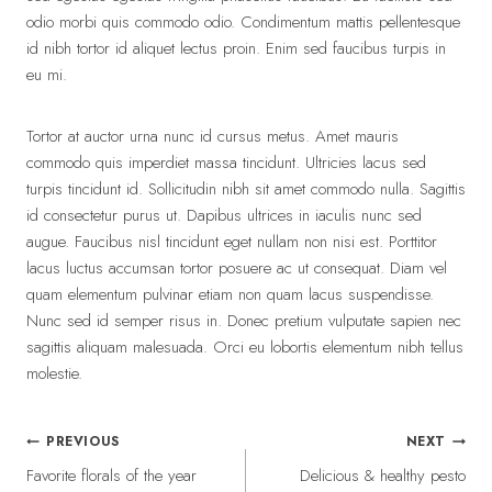
odio morbi quis commodo odio. Condimentum mattis pellentesque
id nibh tortor id aliquet lectus proin. Enim sed faucibus turpis in
eu mi.
Tortor at auctor urna nunc id cursus metus. Amet mauris
commodo quis imperdiet massa tincidunt. Ultricies lacus sed
turpis tincidunt id. Sollicitudin nibh sit amet commodo nulla. Sagittis
id consectetur purus ut. Dapibus ultrices in iaculis nunc sed
augue. Faucibus nisl tincidunt eget nullam non nisi est. Porttitor
lacus luctus accumsan tortor posuere ac ut consequat. Diam vel
quam elementum pulvinar etiam non quam lacus suspendisse.
Nunc sed id semper risus in. Donec pretium vulputate sapien nec
sagittis aliquam malesuada. Orci eu lobortis elementum nibh tellus
molestie.
Post
PREVIOUS
NEXT
Favorite florals of the year
Delicious & healthy pesto
navigation